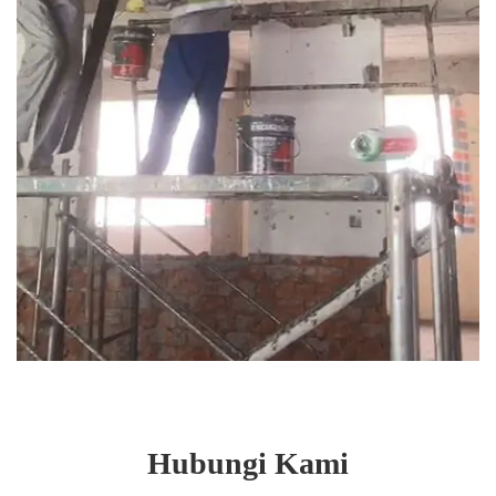
Hubungi Kami