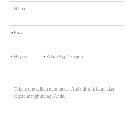
Nama
Email
*
WhatsApp/Telepon
*
Tolong
tinggalkan
permintaan
Anda
di
sini,
kami