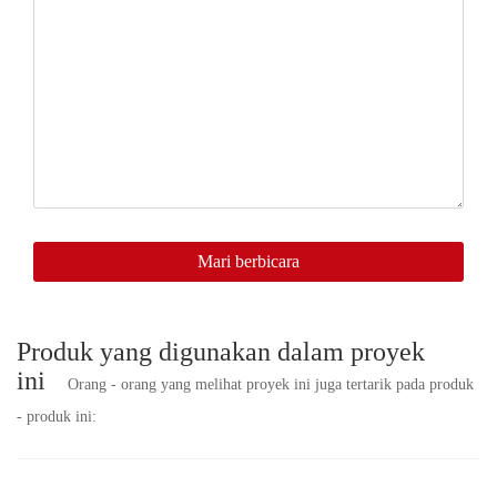
Anda
di
sini,
kami
akan
segera
menghubungi
Anda.
Mari berbicara
Produk yang digunakan dalam proyek
ini
Orang - orang yang melihat proyek ini juga tertarik pada produk
- produk ini: