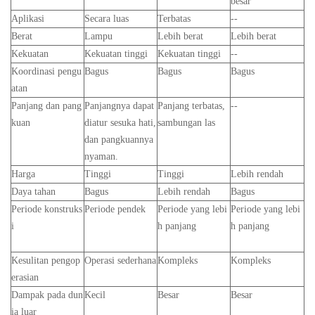
besar
Aplikasi
Secara luas
Terbatas
--
Berat
Lampu
Lebih berat
Lebih berat
Kekuatan
Kekuatan tinggi
Kekuatan tinggi
--
Koordinasi pengu
Bagus
Bagus
Bagus
atan
Panjang dan pang
Panjangnya dapat
Panjang terbatas,
--
kuan
diatur sesuka hati,
sambungan las
dan pangkuannya
nyaman.
Harga
Tinggi
Tinggi
Lebih rendah
Daya tahan
Bagus
Lebih rendah
Bagus
Periode konstruks
Periode pendek
Periode yang lebi
Periode yang lebi
i
h panjang
h panjang
Kesulitan pengop
Operasi sederhana
Kompleks
Kompleks
erasian
Dampak pada dun
Kecil
Besar
Besar
ia luar